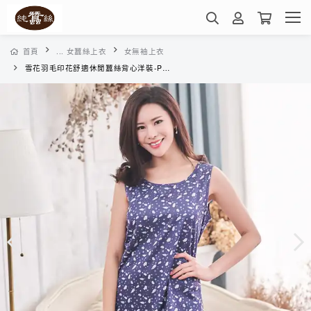
首頁
... 女蠶絲上衣
女無袖上衣
雪花羽毛印花舒適休閒蠶絲背心洋裝-PWL2BE025R