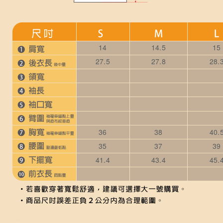
14
14.5
15
27.5
27.8
28.
36
38
40.
35
37
39
41.4
43.4
45.