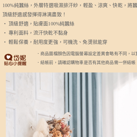
100%純蠶絲，外層特選吸濕排汗紗，輕盈、涼爽、快乾，將
頂級舒適感發揮得淋漓盡致！
‧ 頂級舒適，貼膚面100%純蠶絲
‧ 專利面料，流汗快乾不黏身
‧ 輕鬆保養，耐用度更強，可機洗、免燙就能穿
．商品圖檔顏色因電腦螢幕設定差異會略有不同，以
．結帳前，請確認購物車是否有其他商品需一併結帳