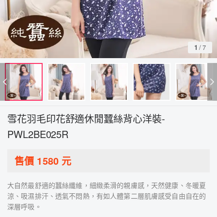
1
/
7
雪花羽毛印花舒適休閒蠶絲背心洋裝-
PWL2BE025R
售價
1580
元
大自然最舒適的蠶絲纖維，細緻柔滑的親膚感，天然健康、冬暖夏
涼、吸濕排汗、透氣不悶熱，有如人體第二層肌膚感受自由自在的
深層呼吸。