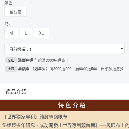
顏色
藍絲帶
尺寸
M
L
XL
滿額免運
全館滿3000免運費！
全店
滿額贈
【週年慶】滿3000送200、滿6000送500，買愈多送愈多
全店
產品介紹
特色介紹
【世界獨家專利】純蠶絲鳳眼布
岱妮經多年研究，成功開發出世界專利蠶絲面料──鳳眼布！