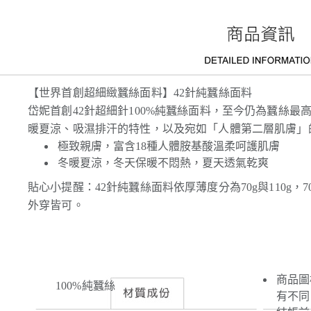
【世界首創超細緻蠶絲面料】42針純蠶絲面料
岱妮首創42針超細針100%純蠶絲面料，至今仍為蠶絲
暖夏涼、吸濕排汗的特性，以及宛如「人體第二層肌膚」
極致親膚，富含18種人體胺基酸溫柔呵護肌膚
冬暖夏涼，冬天保暖不悶熱，夏天透氣乾爽
貼心小提醒：42針純蠶絲面料依厚薄度分為70g與110g，7
外穿皆可。
商品圖
100%純蠶絲
有不同