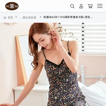
純蠶絲42針110G細肩帶連身洋裝(黑桔花)-PWD3A301D0
首頁
... 蠶絲居家服