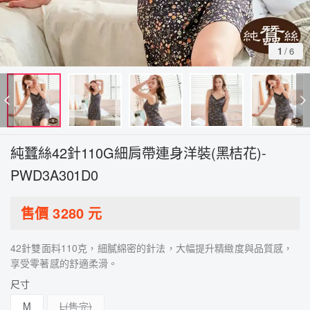
1
/
6
純蠶絲42針110G細肩帶連身洋裝(黑桔花)-
PWD3A301D0
售價
3280
元
42針雙面料110克，細膩綿密的針法，大幅提升精緻度與品質感，
享受零著感的舒適柔滑。
尺寸
M
L