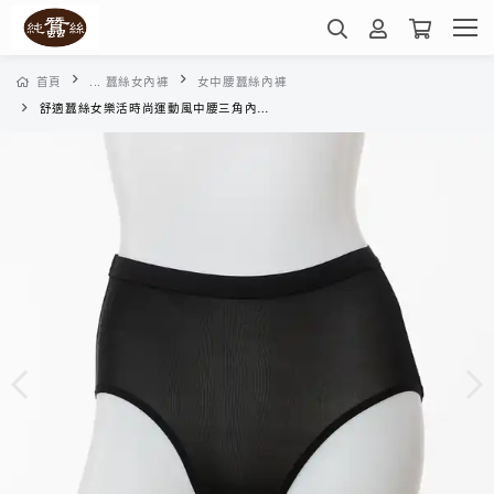
首頁
... 蠶絲女內褲
女中腰蠶絲內褲
舒適蠶絲女樂活時尚運動風中腰三角內褲-PWA1LN026A(素色黑)