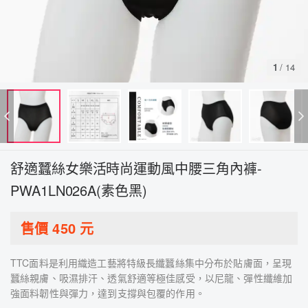
1
/
14
舒適蠶絲女樂活時尚運動風中腰三角內褲-
PWA1LN026A(素色黑)
售價
450
元
TTC面料是利用織造工藝將特級長纖蠶絲集中分布於貼膚面，呈現
蠶絲親膚、吸濕排汗、透氣舒適等極佳感受，以尼龍、彈性纖維加
強面料韌性與彈力，達到支撐與包覆的作用。