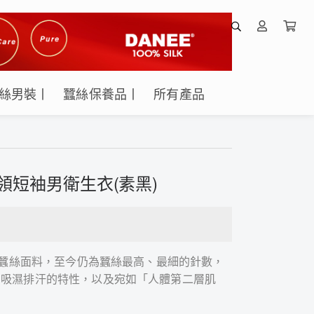
絲男裝丨
蠶絲保養品丨
所有產品
圓領短袖男衛生衣(素黑)
%純蠶絲面料，至今仍為蠶絲最高、最細的針數，
、吸濕排汗的特性，以及宛如「人體第二層肌