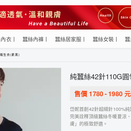
絲內衣丨
蠶絲內褲丨
蠶絲居家服丨
蠶絲女裝丨
蠶
衛生衣(素黑)
純蠶絲42針110G
售價
1780
-
1980
元
岱妮首創42針超細針100
完美詮釋頂級蠶絲冬暖夏涼
膚」的極致舒適。