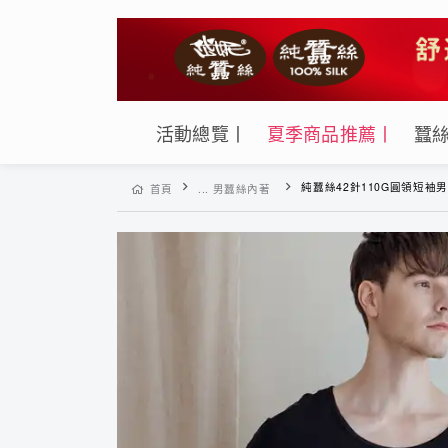
活動總覽丨
夏季商品推薦丨
蠶
純蠶絲42針110G圓領短袖男
首頁
... 男蠶絲內著