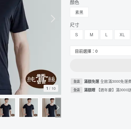
顏色
素黑
尺寸
S
M
L
XL
滿額免運
全館滿3000免運
全店
1
/
10
滿額贈
【週年慶】滿3000送
全店