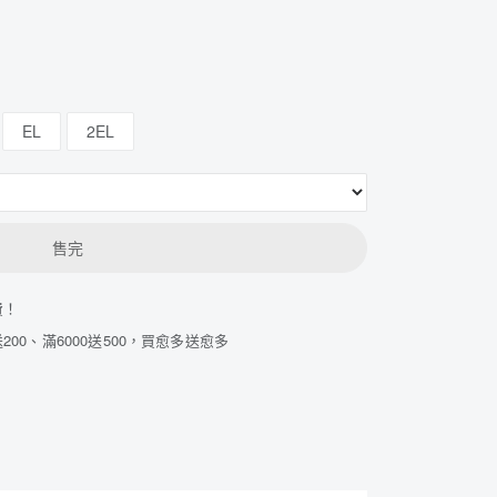
EL
2EL
售完
費！
200、滿6000送500，買愈多送愈多