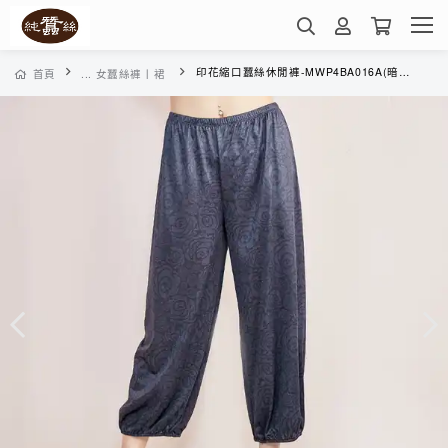
印花縮口蠶絲休閒褲-MWP4BA016A(暗紋玫瑰)
首頁
... 女蠶絲褲丨裙