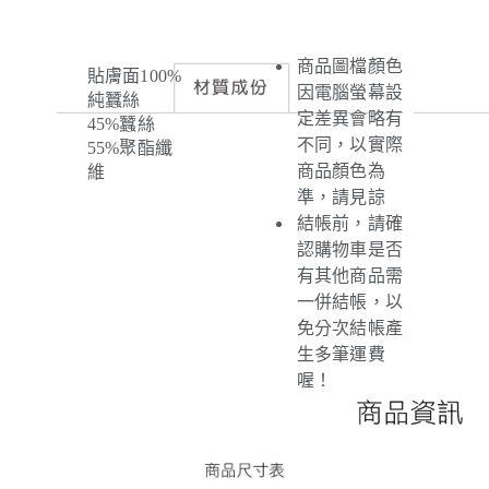
商品圖檔顏色
貼膚面100%
因電腦螢幕設
純蠶絲
定差異會略有
45%蠶絲
不同，以實際
55%聚酯纖
商品顏色為
維
準，請見諒
結帳前，請確
認購物車是否
有其他商品需
一併結帳，以
免分次結帳產
生多筆運費
喔！