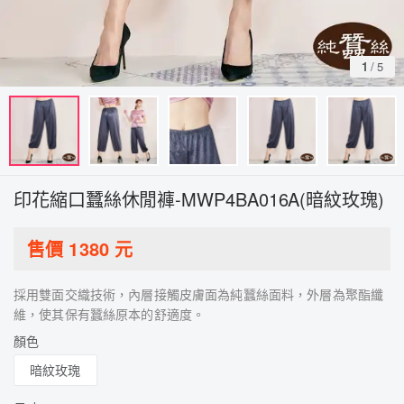
1
/
5
印花縮口蠶絲休閒褲-MWP4BA016A(暗紋玫瑰)
售價
1380
元
採用雙面交織技術，內層接觸皮膚面為純蠶絲面料，外層為聚酯纖
維，使其保有蠶絲原本的舒適度。
顏色
暗紋玫瑰