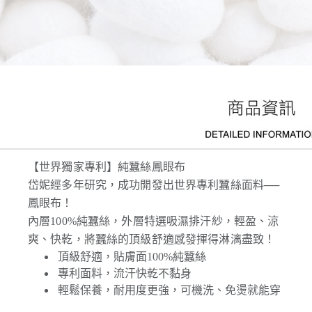
【世界獨家專利】純蠶絲鳳眼布
岱妮經多年研究，成功開發出世界專利蠶絲面料──
鳳眼布！
內層100%純蠶絲，外層特選吸濕排汗紗，輕盈、涼
爽、快乾，將蠶絲的頂級舒適感發揮得淋漓盡致！
頂級舒適，貼膚面100%純蠶絲
專利面料，流汗快乾不黏身
輕鬆保養，耐用度更強，可機洗、免燙就能穿