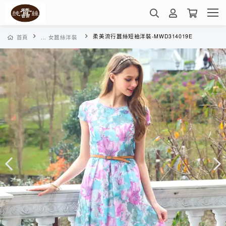
柔美流行蠶絲短袖洋裝-MWD314019E
首頁
... 女蠶絲洋裝