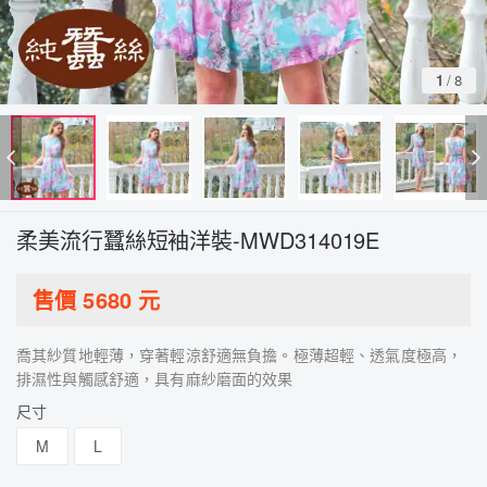
1
/
8
柔美流行蠶絲短袖洋裝-MWD314019E
售價
5680
元
喬其紗質地輕薄，穿著輕涼舒適無負擔。極薄超輕、透氣度極高，
排濕性與觸感舒適，具有麻紗磨面的效果
尺寸
M
L