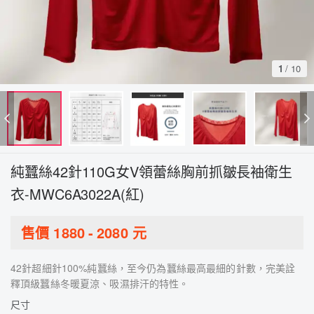
1
/
10
純蠶絲42針110G女V領蕾絲胸前抓皺長袖衛生
衣-MWC6A3022A(紅)
售價
1880
-
2080
元
42針超細針100%純蠶絲，至今仍為蠶絲最高最細的針數，完美詮
釋頂級蠶絲冬暖夏涼、吸濕排汗的特性。
尺寸