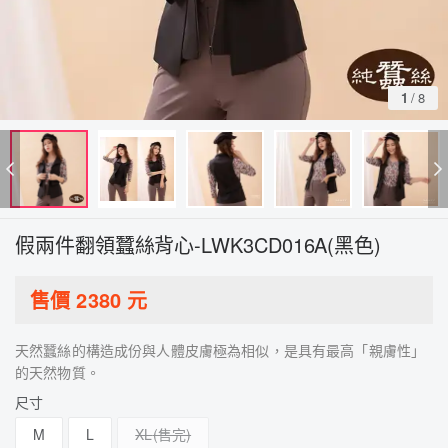
1
/
8
假兩件翻領蠶絲背心-LWK3CD016A(黑色)
售價
2380
元
天然蠶絲的構造成份與人體皮膚極為相似，是具有最高「親膚性」
的天然物質。
尺寸
M
L
XL