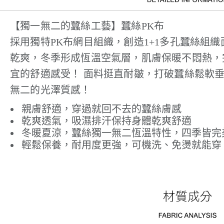
【獨一無二的蠶絲工藝】蠶絲PK布
採用獨特PK布網目組織，創造1+1多孔蠶絲組
乾爽，冬季形成恆溫空氣層，肌膚保暖不悶熱，
宜的舒適感受！ 面料挺直耐皺，打破蠶絲鬆軟
無二的光澤質感！
親膚舒適，穿過就回不去的蠶絲膚感
乾爽透氣，吸濕排汗保持身體乾爽舒適
冬暖夏涼，蠶絲獨一無二恆溫特性，四季皆完
輕鬆保養，耐用度更強，可機洗、免燙就能穿