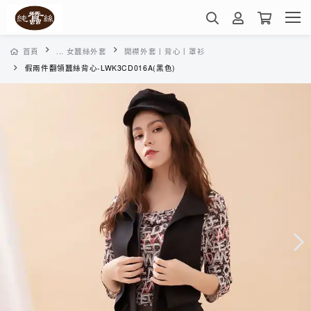
首頁
... 女蠶絲外套
開襟外套丨背心丨罩衫
假兩件翻領蠶絲背心-LWK3CD016A(黑色)