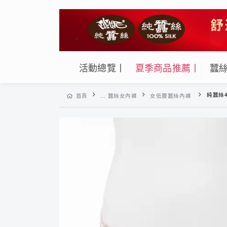
活動總覽丨
夏季商品推薦丨
蠶
純蠶絲42針7
首頁
... 蠶絲女內褲
女低腰蠶絲內褲