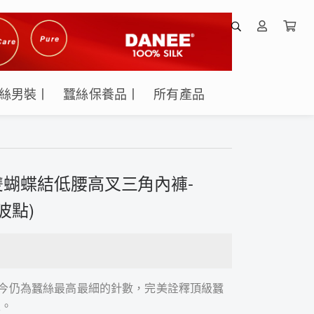
絲男裝丨
蠶絲保養品丨
所有產品
女雙蝴蝶結低腰高叉三角內褲-
粉波點)
，至今仍為蠶絲最高最細的針數，完美詮釋頂級蠶
性。