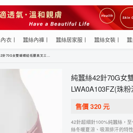
絲內衣丨
蠶絲內褲丨
蠶絲居家服丨
蠶絲女裝丨
蠶
0G女雙蝴蝶結低腰高叉三角內褲-LWA0A103FZ(珠粉波點)
純蠶絲42針70G
LWA0A103FZ(珠
售價
320
元
42針超細針100%純蠶絲
絲冬暖夏涼、吸濕排汗的特