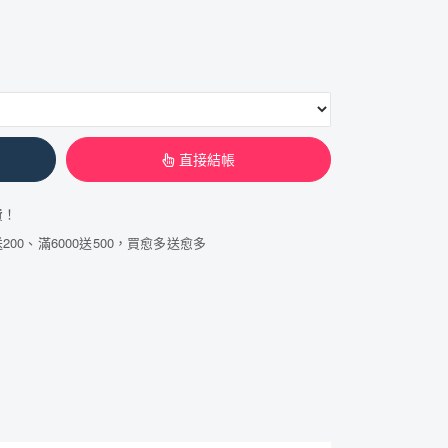
直接結帳
費！
200、滿6000送500，買愈多送愈多