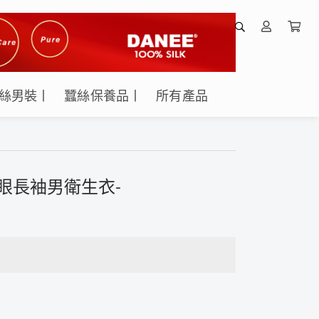
絲男裝丨
蠶絲保養品丨
所有產品
鳳眼長袖男衛生衣-