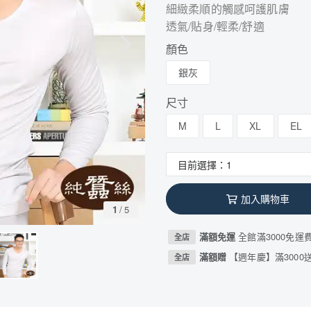
細緻柔順的觸感呵護肌膚
透氣/貼身/輕柔/舒適
顏色
銀灰
尺寸
M
L
XL
EL
加入購物車
1
/
5
滿額免運
全館滿3000免運
全店
滿額贈
【週年慶】滿3000送
全店