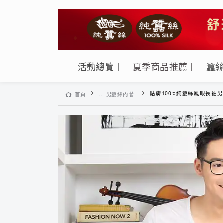
活動總覽丨
夏季商品推薦丨
蠶
貼膚100%純蠶絲鳳眼長袖男衛生衣-LMC6B
首頁
... 男蠶絲內著