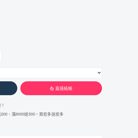
直接結帳
費！
200、滿6000送500，買愈多送愈多