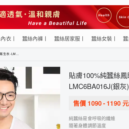
絲內衣丨
蠶絲內褲丨
蠶絲居家服丨
蠶絲女裝丨
蠶
A016J(銀灰)
貼膚100%純蠶絲
LMC6BA016J(銀灰)
售價
1090
-
1190
元
純蠶絲是會呼吸的纖維
隨著身體調節溫度