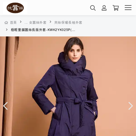
首頁
... 女蠶絲外套
夾絲保暖長袖外套
極輕量舖蠶絲長版外套-KWK2YK025P(深紫)