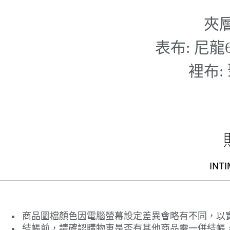
夾層
表布: 尼龍
裡布:
商品圖檔顏色因電腦螢幕設定差異會略有不同，以
結帳前，請確認購物車是否有其他商品需一併結帳