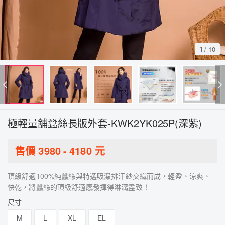
1
/
10
極輕量舖蠶絲長版外套-KWK2YK025P(深紫)
售價
3980
-
4180
元
頂級舒適100%純蠶絲與特選吸濕排汗紗交織而成，輕盈、涼爽、
快乾，將蠶絲的頂級舒適感發揮得淋漓盡致！
尺寸
M
L
XL
EL