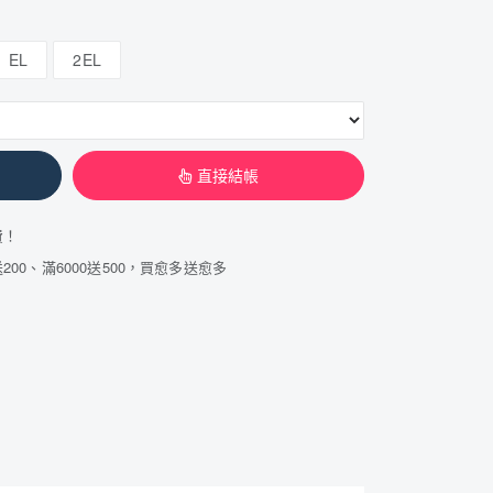
EL
2EL
直接結帳
費！
200、滿6000送500，買愈多送愈多