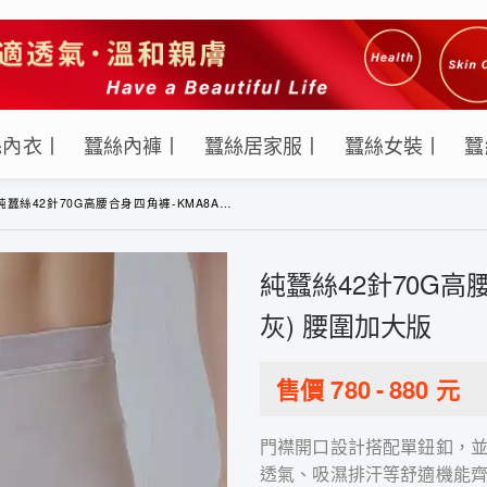
絲內衣丨
蠶絲內褲丨
蠶絲居家服丨
蠶絲女裝丨
蠶
純蠶絲42針70G高腰合身四角褲-KMA8A1026J(銀灰) 腰圍加大版
純蠶絲42針70G高腰
灰) 腰圍加大版
售價
780
-
880
元
門襟開口設計搭配單鈕釦，並
透氣、吸濕排汗等舒適機能