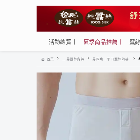
活動總覽丨
夏季商品推薦丨
蠶
首頁
... 男蠶絲內褲
男四角丨平口蠶絲內褲