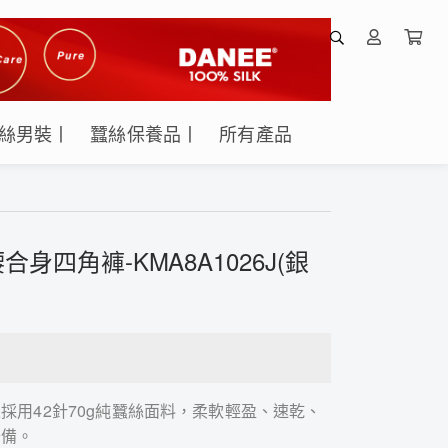
絲男裝丨
蠶絲保養品丨
所有產品
合身四角褲-KMA8A1026J(銀
採用42針70g純蠶絲面料，柔軟輕盈、速乾、
齊備。