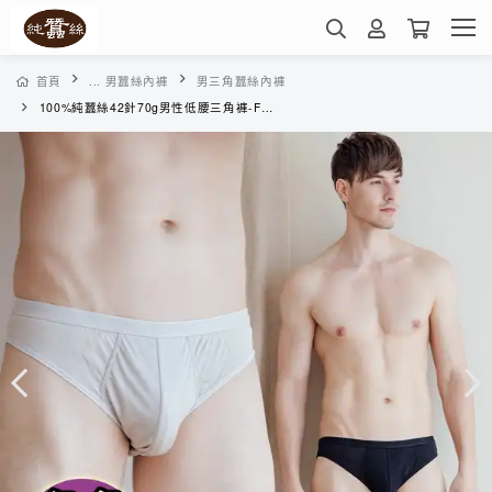
首頁
... 男蠶絲內褲
男三角蠶絲內褲
100%純蠶絲42針70g男性低腰三角褲-FMA0BE30(多色任選)