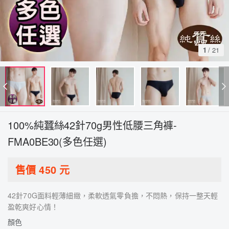
1
/
21
100%純蠶絲42針70g男性低腰三角褲-
FMA0BE30(多色任選)
售價
450
元
42針70G面料輕薄細緻，柔軟透氣零負擔，不悶熱，保持一整天輕
盈乾爽好心情！
顏色