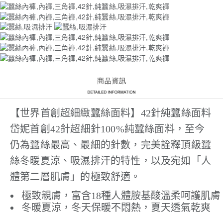
【世界首創超細緻蠶絲面料】42針純蠶絲面料
岱妮首創42針超細針100%純蠶絲面料，至今
仍為蠶絲最高、最細的針數，完美詮釋頂級蠶
絲冬暖夏涼、吸濕排汗的特性，以及宛如「人
體第二層肌膚」的極致舒適。
極致親膚，富含18種人體胺基酸溫柔呵護肌膚
冬暖夏涼，冬天保暖不悶熱，夏天透氣乾爽