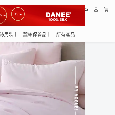
絲男裝丨
蠶絲保養品丨
所有產品