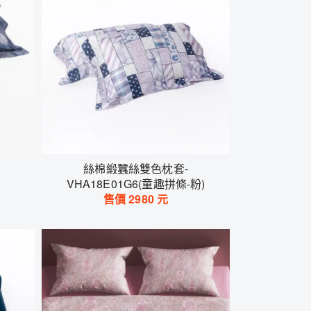
絲棉緞蠶絲雙色枕套-
VHA18E01G6(童趣拼條-粉)
售價
2980
元