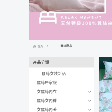
——— 蠶絲寢具 ———
首頁
產品分類
—— 蠶絲女裝新品 ——
... 蠶絲居家服
... 女蠶絲內衣
... 蠶絲女內褲
... 女蠶絲內著