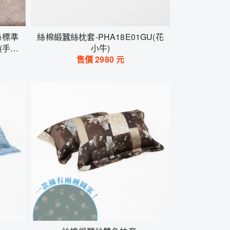
絲標準
絲棉緞蠶絲枕套-PHA18E01GU(花
3(手繪
小牛)
售價
2980
元