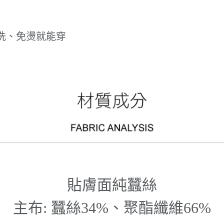
洗、免燙就能穿
貼膚面純蠶絲
主布: 蠶絲34%、聚酯纖維66%