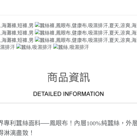
專利蠶絲面料──鳳眼布！內層100%純蠶絲，外
得淋漓盡致！