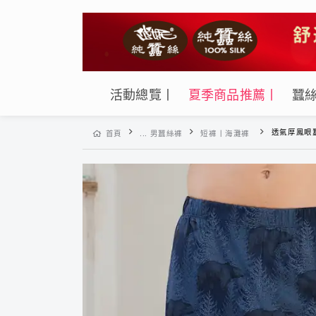
活動總覽丨
夏季商品推薦丨
蠶
透氣厚鳳眼蠶絲個性
首頁
... 男蠶絲褲
短褲丨海灘褲