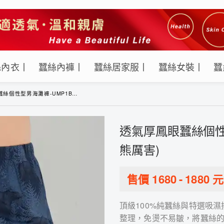
絲內衣丨
蠶絲內褲丨
蠶絲居家服丨
蠶絲女裝丨
蠶
型男海灘褲-UMP1BE01PB(灰熊厲害)
透氣厚鳳眼蠶絲個性型
熊厲害)
售價
1680
-
1880
元
頂級100%純蠶絲與特選吸
整理，免燙不易皺，將蠶絲