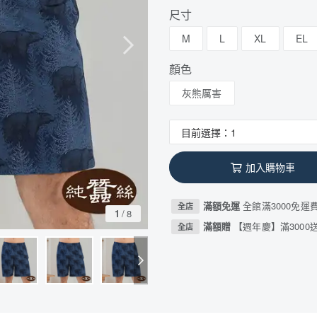
尺寸
M
L
XL
EL
顏色
灰熊厲害
加入購物車
滿額免運
全館滿3000免運
全店
1
/
8
滿額贈
【週年慶】滿3000送
全店