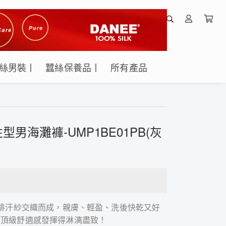
絲男裝丨
蠶絲保養品丨
所有產品
男海灘褲-UMP1BE01PB(灰
濕排汗紗交織而成，親膚、輕盈、洗後快乾又好
的頂級舒適感發揮得淋漓盡致！