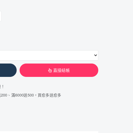
直接結帳
費！
200、滿6000送500，買愈多送愈多