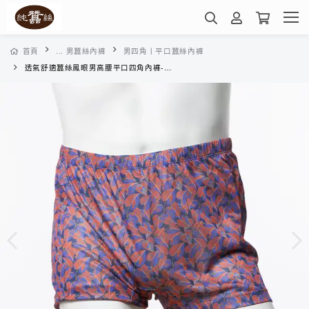
首頁
... 男蠶絲內褲
男四角丨平口蠶絲內褲
透氣舒適蠶絲鳳眼男高腰平口四角內褲-VMA5BA01JJ(桔藍葉紋)