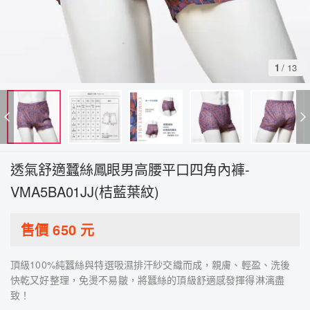
1
/
13
透氣舒適蠶絲鳳眼男高腰平口四角內褲-
VMA5BA01JJ(桔藍葉紋)
售價
650
元
頂級100%純蠶絲與特選吸濕排汗紗交織而成，親膚、輕盈、洗後
快乾又好整理，免燙不易皺，將蠶絲的頂級舒適感發揮得淋漓盡
致！